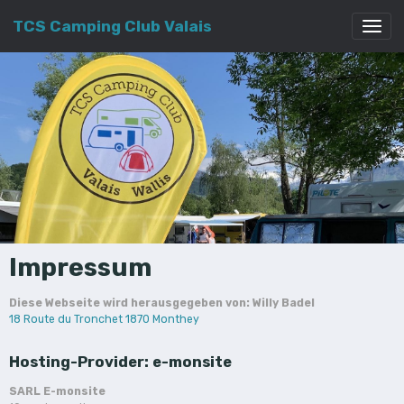
TCS Camping Club Valais
Impressum
Diese Webseite wird herausgegeben von: Willy Badel
18 Route du Tronchet 1870 Monthey
Hosting-Provider: e-monsite
SARL E-monsite