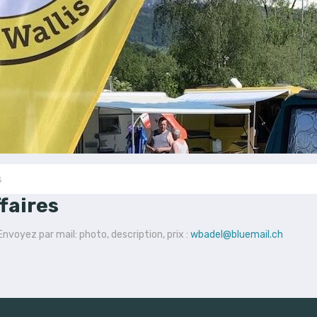
s
faires
nvoyez par mail: photo, description, prix :
wbadel@bluemail.ch